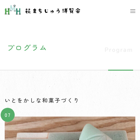
コ
ト
ン
グ
テ
ル
ン
メ
ツ
ニ
プログラム
へ
ュ
ス
ー
キ
ッ
プ
いとをかしな和菓子づくり
07