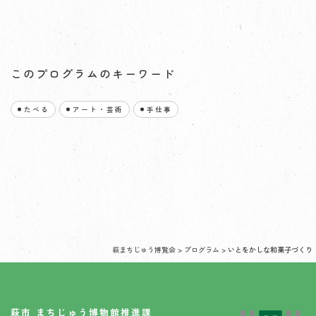
このプログラムのキーワード
たべる
アート・芸術
手仕事
萩まちじゅう博覧会
>
プログラム
>
いとをかしな和菓子づくり
萩市 まちじゅう博物館推進課