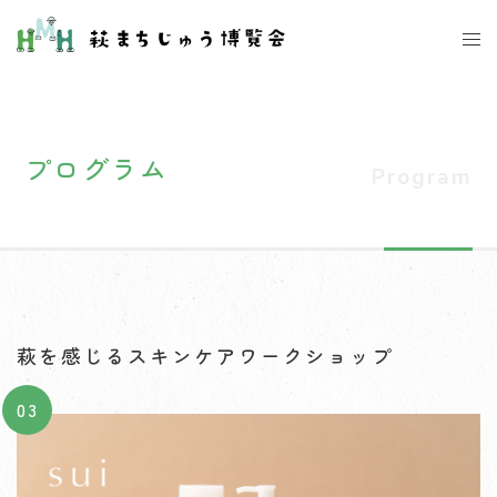
コ
ト
ン
グ
テ
ル
ン
メ
ツ
ニ
プログラム
へ
ュ
ス
ー
キ
ッ
プ
萩を感じるスキンケアワークショップ
03