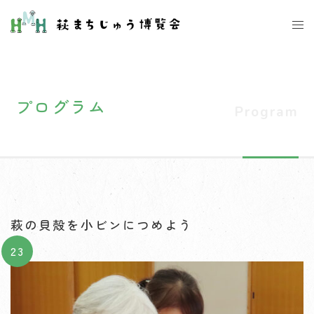
コ
ト
ン
グ
テ
ル
ン
メ
ツ
ニ
プログラム
へ
ュ
ス
ー
キ
ッ
プ
萩の貝殻を小ビンにつめよう
23