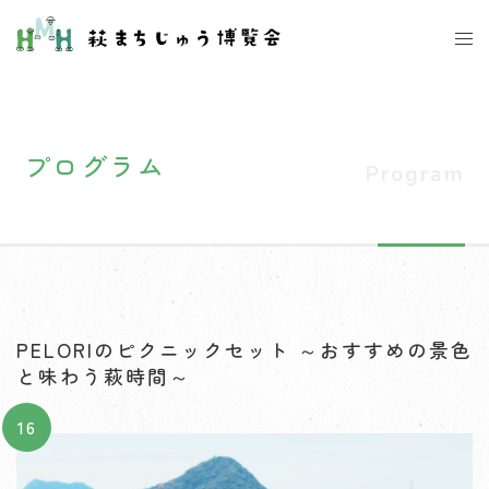
コ
ト
ン
グ
テ
ル
ン
メ
ツ
ニ
プログラム
へ
ュ
ス
ー
キ
ッ
プ
PELORIのピクニックセット ～おすすめの景色
と味わう萩時間～
16