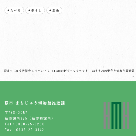
たべる
暮らし
景色
萩まちじゅう博覧会
>
イベント
>
PELORIのピクニックセット ～おすすめの景色と味わう萩時間
～
萩市 まちじゅう博物館推進課
〒758-0057
萩市堀内355（萩博物館内）
Tel：0838-25-3290
Fax：0838-25-3142