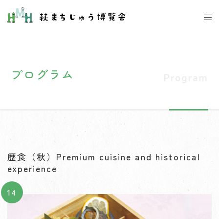
コ
ト
ン
グ
テ
ル
ン
メ
ツ
ニ
プログラム
へ
ュ
ス
ー
キ
ッ
プ
歴食（秋）Premium cuisine and historical
experience
14